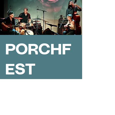
PORCHF
EST
DSM
2025